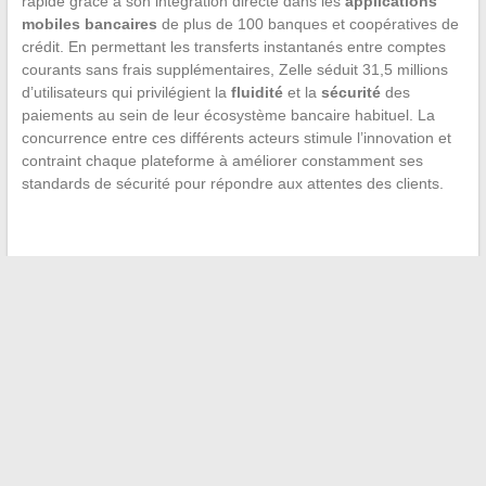
rapide grâce à son intégration directe dans les
applications
mobiles bancaires
de plus de 100 banques et coopératives de
crédit. En permettant les transferts instantanés entre comptes
courants sans frais supplémentaires, Zelle séduit 31,5 millions
d’utilisateurs qui privilégient la
fluidité
et la
sécurité
des
paiements au sein de leur écosystème bancaire habituel. La
concurrence entre ces différents acteurs stimule l’innovation et
contraint chaque plateforme à améliorer constamment ses
standards de sécurité pour répondre aux attentes des clients.
←
Comparatif des traqueurs d’objets : comment Apple se
positionne avec sa technologie AirTag
Résoudre les problèmes courants de votre système audio de
voiture Renault
→
Recherche